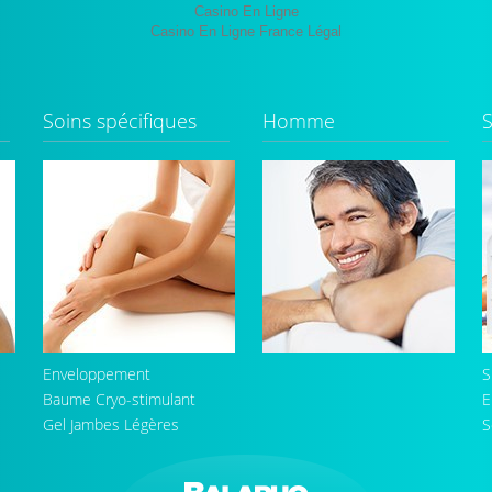
Casino En Ligne
Casino En Ligne France Légal
Soins spécifiques
Homme
S
Enveloppement
S
Baume Cryo-stimulant
E
Gel Jambes Légères
S