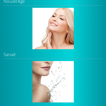
Nouvel'Age
Sanaé