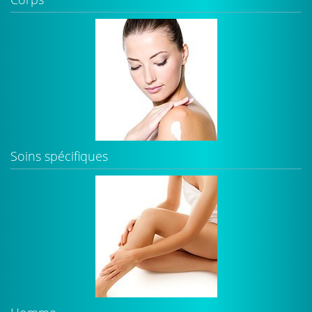
Soins spécifiques