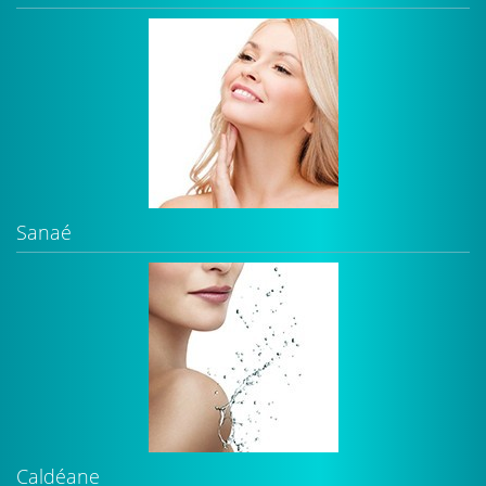
Sanaé
Caldéane