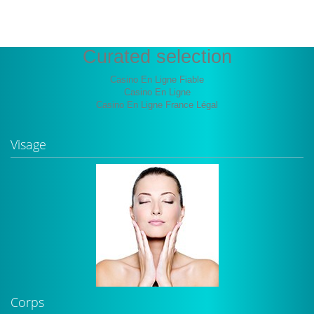
Curated selection
Casino En Ligne Fiable
Casino En Ligne
Casino En Ligne France Légal
Visage
Corps