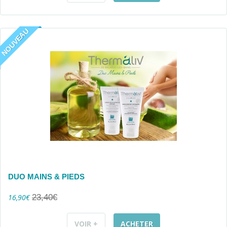
NOUVEAU
DUO MAINS & PIEDS
16,90€
23,40€
VOIR +
ACHETER