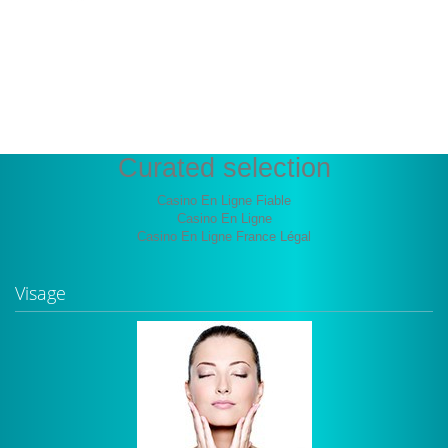
Les bienfaits de l’eau thermale
Curated selection
Casino En Ligne Fiable
Casino En Ligne
Casino En Ligne France Légal
Visage