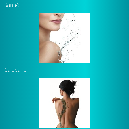
Sanaé
Caldéane