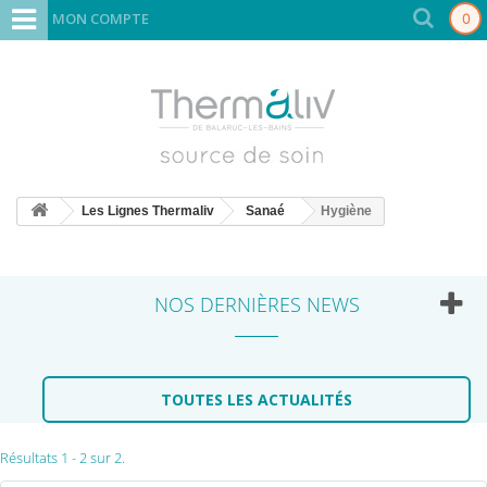
MON COMPTE
0
Les Lignes Thermaliv
Sanaé
Hygiène
NOS DERNIÈRES NEWS
TOUTES LES ACTUALITÉS
Résultats 1 - 2 sur 2.