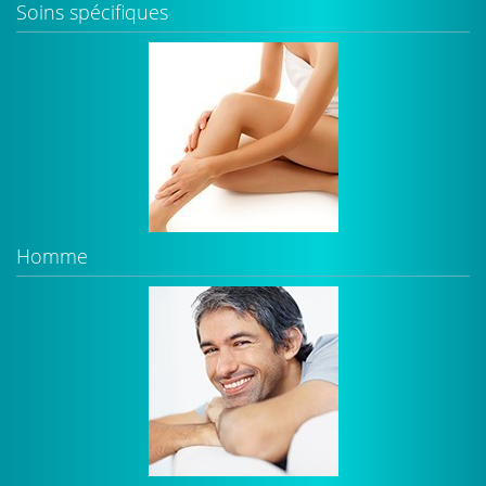
Soins spécifiques
Homme