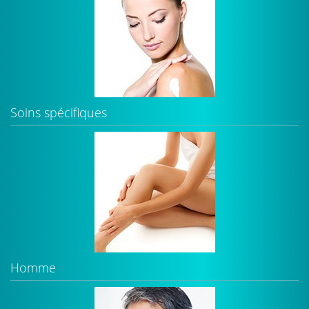
Soins spécifiques
Homme