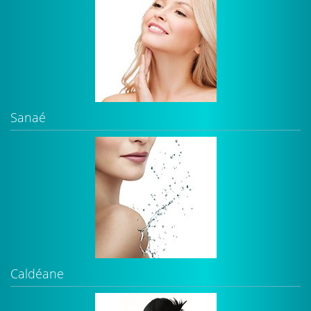
Sanaé
Caldéane