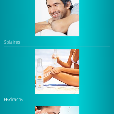
Solaires
Hydractiv