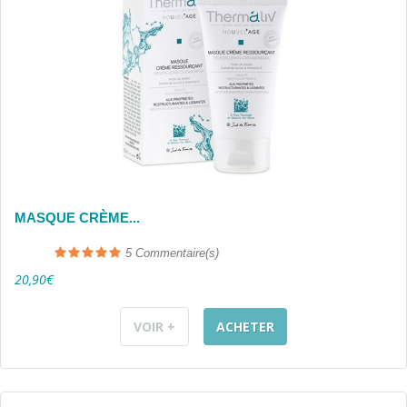
MASQUE CRÈME...
5
Commentaire(s)
20,90€
VOIR +
ACHETER