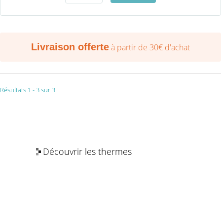
Livraison offerte
à partir de 30€ d'achat
Résultats 1 - 3 sur 3.
Découvrir les thermes
Les bienfaits de l’eau thermale