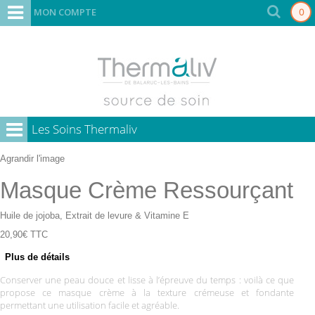
MON COMPTE
0
Les Soins Thermaliv
Agrandir l'image
Masque Crème Ressourçant
Huile de jojoba, Extrait de levure & Vitamine E
20,90€
TTC
Plus de détails
Conserver une peau douce et lisse à l’épreuve du temps : voilà ce que
propose ce masque crème à la texture crémeuse et fondante
permettant une utilisation facile et agréable.