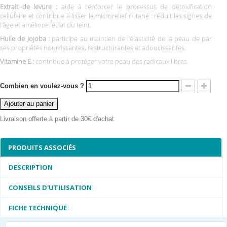
Extrait de levure :
aide à renforcer le processus de détoxification
cellulaire et contribue à lisser le microrelief cutané : réduit les signes de
l’âge et améliore l’éclat du teint.
Huile de Jojoba :
participe au maintien de l’élasticité de la peau de par
ses propriétés nourrissantes, restructurantes et adoucissantes.
Vitamine E :
contribue à protéger votre peau des radicaux libres.
Combien en voulez-vous ?
Ajouter au panier
Livraison offerte à partir de 30€ d'achat
PRODUITS ASSOCIÉS
DESCRIPTION
CONSEILS D'UTILISATION
FICHE TECHNIQUE