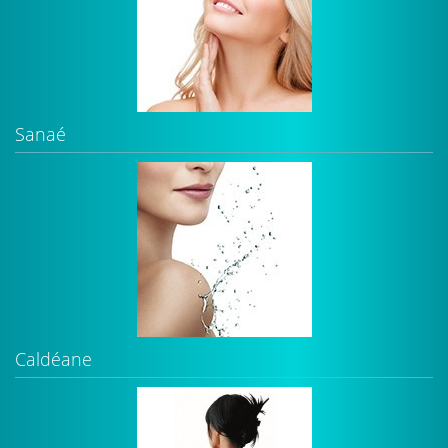
Sanaé
Caldéane