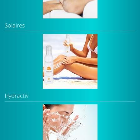
Solaires
Hydractiv