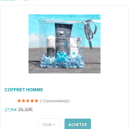
COFFRET HOMME
1
Commentaire(s)
27,90€
31,10€
VOIR +
ACHETER