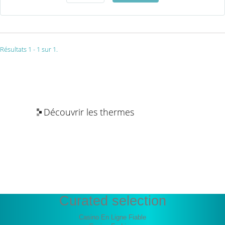
Résultats 1 - 1 sur 1.
Découvrir les thermes
Les bienfaits de l’eau thermale
Curated selection
Casino En Ligne Fiable