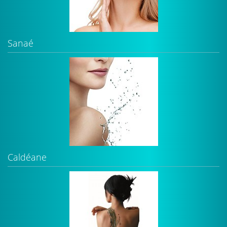
Sanaé
Caldéane