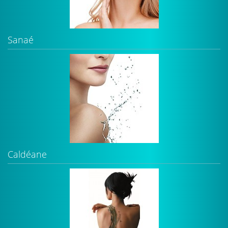
Sanaé
Caldéane