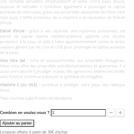
une véritable sensation d’hydratation* et laisse votrre peau douce,
soyeuse et veloutée. Il contribue également à prolonger le capital
jeunesse de votre peau grâce aux propriétés apaisantes de l’Aloe Vera
mais aussi à l’effet protecteur de la Vitamine E et réparateur de l’Extrait
d’Inule.
Extrait d’Inule :
grâce à ses capacités anti-oxydantes puissantes, cet
extrait de plante marine méditerranéenne apporte une double
protection à la peau et aide à lutter quotidiennement contre le stress
oxydant généré par les UVA et UVB pour prolonger le capital jeunesse
de la peau.
Aloe Vera Gel :
riche en polysaccharides aux propriétés filmogènes,
l’Aloe Vera offre des propriétés anti-déshydratantes et apaisantes. Il a
aussi une capacité à protéger la peau des agressions extérieures (soleil,
vent, froid) et contribue à stimuler la synthèse de collagène.
Vitamine E (ou Vit.E) :
contribue à protéger votre peau des radicaux
libres.
*des couches superficielles de l’épiderme
Combien en voulez-vous ?
Ajouter au panier
Livraison offerte à partir de 30€ d'achat