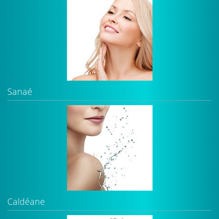
Sanaé
Caldéane