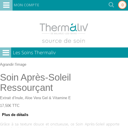
MON COMPTE
0
Les Soins Thermaliv
Agrandir l'image
Soin Après-Soleil
Ressourçant
Extrait d’Inule, Aloe Vera Gel & Vitamine E
17,50€
TTC
Plus de détails
Grâce à sa texture douce et onctueuse, ce Soin Après-Soleil apporte