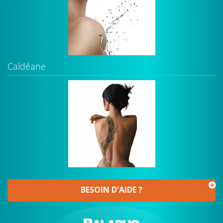
Caldéane
BESOIN D'AIDE ?