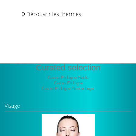
Découvrir les thermes
Les bienfaits de l’eau thermale
Curated selection
Casino En Ligne Fiable
Casino En Ligne
Casino En Ligne France Légal
Visage