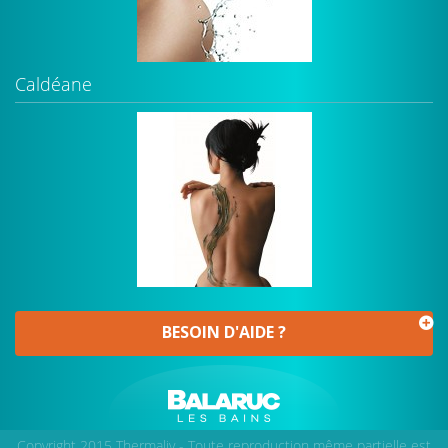
Caldéane
BESOIN D'AIDE ?
Copyright 2015 Thermaliv - Toute reproduction même partielle est