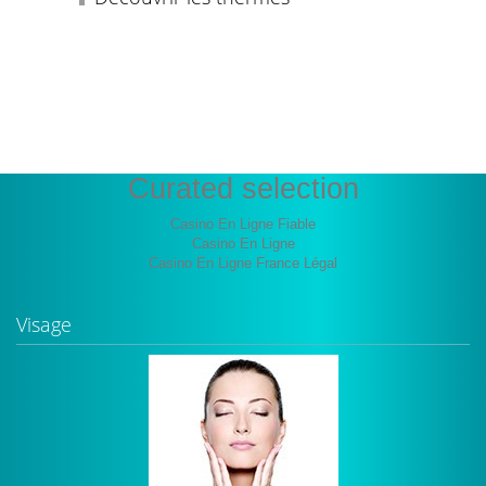
Les bienfaits de l’eau thermale
Curated selection
Casino En Ligne Fiable
Casino En Ligne
Casino En Ligne France Légal
Visage