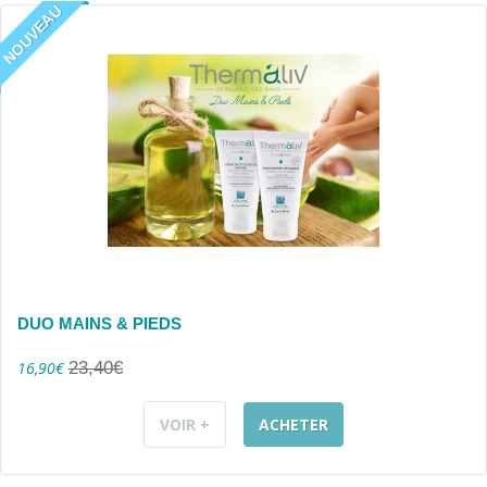
NOUVEAU
DUO MAINS & PIEDS
16,90€
23,40€
VOIR +
ACHETER