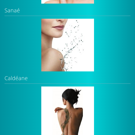
Sanaé
Caldéane