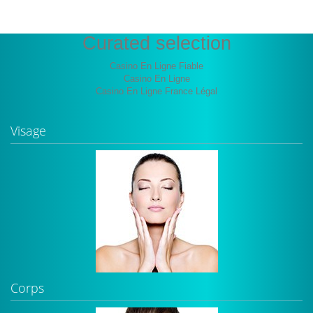
Curated selection
Casino En Ligne Fiable
Casino En Ligne
Casino En Ligne France Légal
Visage
Corps