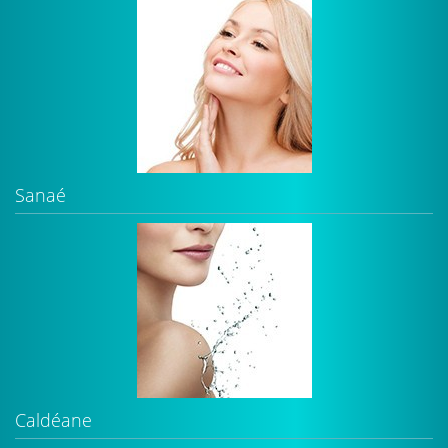
Sanaé
Caldéane