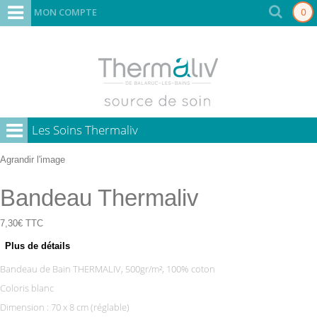
MON COMPTE
0
Les Soins Thermaliv
Agrandir l'image
Bandeau Thermaliv
7,30€
TTC
Plus de détails
Bandeau de Bain THERMALIV, 500gr/m², 100% coton
Coloris blanc
Dimension : 70 x 8 cm (réglable)