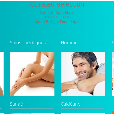
Curated selection
Casino En Ligne Fiable
Casino En Ligne
Casino En Ligne France Légal
Soins spécifiques
Homme
S
Sanaé
Caldéane