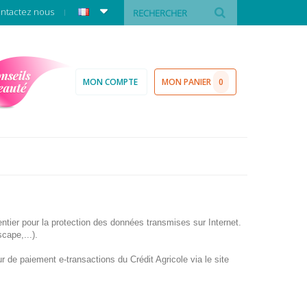
ntactez nous
MON COMPTE
MON PANIER
0
tier pour la protection des données transmises sur Internet.
cape,...).
r de paiement e-transactions du Crédit Agricole via le site