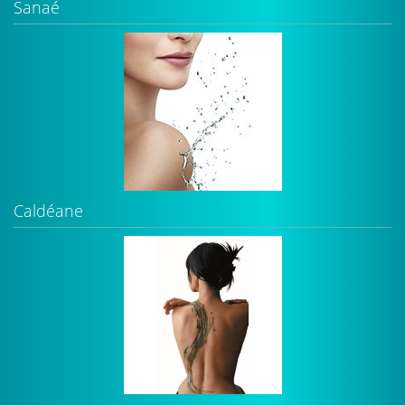
Sanaé
Caldéane