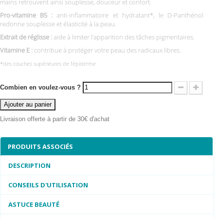
mains retrouvent ainsi souplesse, douceur et confort.
Pro-vitamine B5 :
anti-inflammatoire et hydratant*, le D-Panthénol
redonne souplesse et élasticité à la peau.
Extrait de réglisse :
aide à limiter l’apparition des tâches pigmentaires.
Vitamine E :
contribue à protéger votre peau des radicaux libres.
*des couches supérieures de l’épiderme
Combien en voulez-vous ?
Ajouter au panier
Livraison offerte à partir de 30€ d'achat
PRODUITS ASSOCIÉS
DESCRIPTION
CONSEILS D'UTILISATION
ASTUCE BEAUTÉ