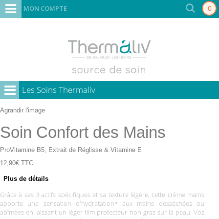
MON COMPTE
0
Les Soins Thermaliv
Agrandir l'image
Soin Confort des Mains
ProVitamine B5, Extrait de Réglisse & Vitamine E
12,90€
TTC
Plus de détails
Grâce à ses 3 actifs spécifiques et sa texture légère, cette crème mains
apporte une sensation d'hydratation* aux mains desséchées ou
abîmées en laissant un léger film protecteur non gras sur la peau. Vos