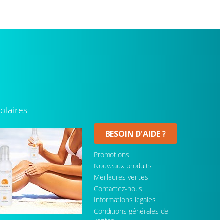
olaires
BESOIN D'AIDE ?
Promotions
Nouveaux produits
Meilleures ventes
Contactez-nous
Informations légales
Conditions générales de