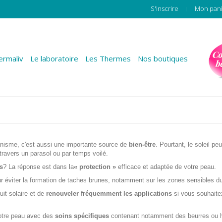
S'inscrire
Mon pan
rmaliv
Le laboratoire
Les Thermes
Nos boutiques
anisme, c'est aussi une importante source de
bien-être
. Pourtant, le soleil p
travers un parasol ou par temps voilé.
s
? La réponse est dans la
« protection »
efficace et adaptée de votre peau.
r éviter la formation de taches brunes, notamment sur les zones sensibles d
it solaire et de
renouveler fréquemment les applications
si vous souhaite
tre peau avec des
soins spécifiques
contenant notamment des beurres ou hui