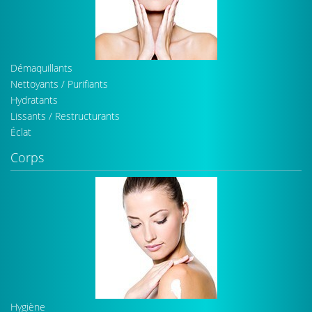
Démaquillants
Nettoyants / Purifiants
Hydratants
Lissants / Restructurants
Éclat
Corps
Hygiène