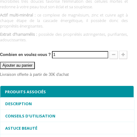
microbilles très douces favorise l’élimination des cellules mortes et
redonne à votre peau tout son éclat et sa souplesse.
Actif multi-minéral :
ce complexe de magnésium, zinc et cuivre agit à
chaque étape de la cascade énergétique, il possède donc des
propriétés énergisantes.
Extrait d’hamamélis :
possède des propriétés astringentes, purifiantes,
adoucissantes.
Combien en voulez-vous ?
Ajouter au panier
Livraison offerte à partir de 30€ d'achat
PRODUITS ASSOCIÉS
DESCRIPTION
CONSEILS D'UTILISATION
ASTUCE BEAUTÉ