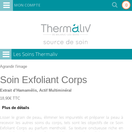
MON COMPTE
0
Les Soins Thermaliv
Agrandir l'image
Soin Exfoliant Corps
Extrait d’Hamamélis, Actif Multiminéral
18,90€
TTC
Plus de détails
Lisser le grain de peau, éliminer les impuretés et préparer la peau à
recevoir les autres soins du corps, tels sont les objectifs de ce Soin
Exfoliant Corps au parfum mentholé. Sa texture onctueuse riche en