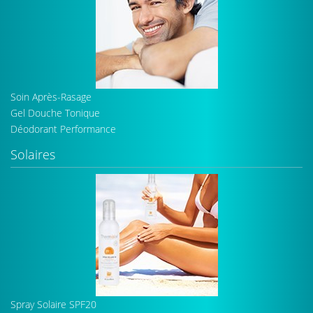
Soin Après-Rasage
Gel Douche Tonique
Déodorant Performance
Solaires
Spray Solaire SPF20