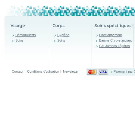
Visage
Corps
Soins spécifiques
Démaquillants
Hygiène
Enveloppement
Soins
Soins
Baume Cryo-stimulant
Gel Jambes Légères
Contact
|
Conditions d'utilisation
|
Newsletter
Paiement par 