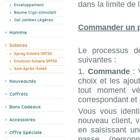
dans la limite de 
Enveloppement
Baume Cryo-stimulant
Gel Jambes Légères
Commander un pr
Homme
Solaires
Le processus d
Spray Solaire SPF20
suivantes :
Emulsion Solaire SPF50
Soin Après-Soleil
1.
Commande
: 
choix et les ajo
Nouveautés
tout moment vér
Coffrets
correspondant et p
Bons Cadeaux
Vous vous identi
nouveau client, 
Accessoires
en saisissant un
Offre Spéciale
passe (personn