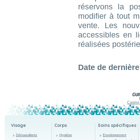
réservons la pos
modifier à tout 
vente. Les nouv
accessibles en l
réalisées postéri
Date de dernière
Cas
CU
Casino
Visage
Corps
Soins spécifiques
Démaquillants
Hygiène
Enveloppement