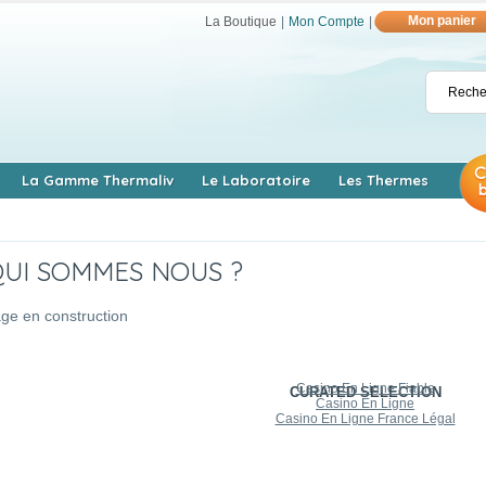
Mon panier
La Boutique
|
Mon Compte
|
La Gamme Thermaliv
Le Laboratoire
Les Thermes
UI SOMMES NOUS ?
ge en construction
Casino En Ligne Fiable
CURATED SELECTION
Casino En Ligne
Casino En Ligne France Légal