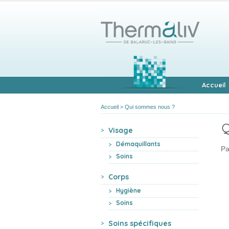
Accueil
Accueil
>
Qui sommes nous ?
Q
Visage
Démaquillants
Pa
Soins
Corps
Hygiène
Soins
Soins spécifiques