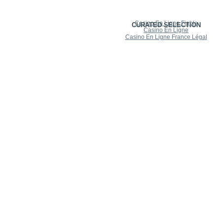
Casino En Ligne Fiable
CURATED SELECTION
Casino En Ligne
Casino En Ligne France Légal