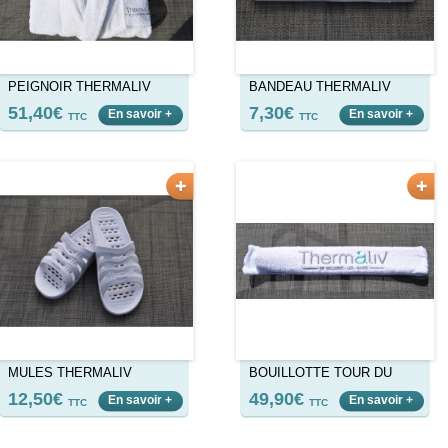
PEIGNOIR THERMALIV
BANDEAU THERMALIV
51,40€
7,30€
En savoir +
En savoir +
TTC
TTC
MULES THERMALIV
BOUILLOTTE TOUR DU
COU THERMALIV
12,50€
49,90€
En savoir +
En savoir +
TTC
TTC