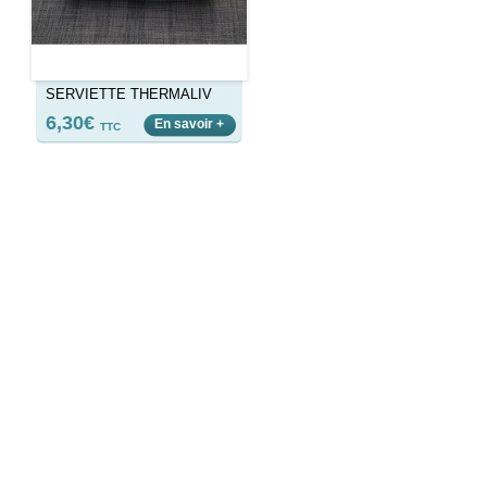
SERVIETTE THERMALIV
6,30€
En savoir +
TTC