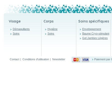
Visage
Corps
Soins spécifiques
Démaquillants
Hygiène
Enveloppement
Soins
Soins
Baume Cryo-stimulant
Gel Jambes Légères
Contact
|
Conditions d'utilisation
|
Newsletter
Paiement par 