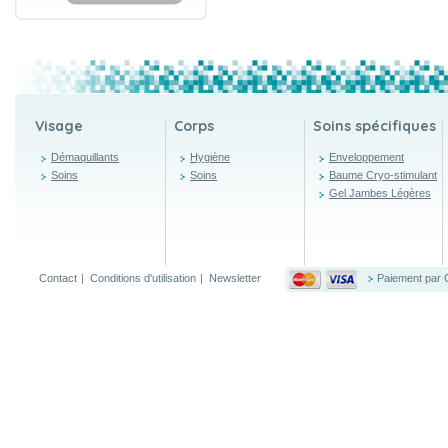
Visage
Corps
Soins spécifiques
Démaquillants
Hygiène
Enveloppement
Soins
Soins
Baume Cryo-stimulant
Gel Jambes Légères
Contact
|
Conditions d'utilisation
|
Newsletter
Paiement par 