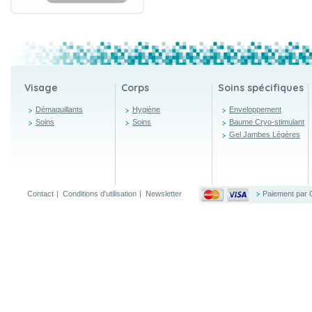
Visage
Corps
Soins spécifiques
Démaquillants
Hygiène
Enveloppement
Soins
Soins
Baume Cryo-stimulant
Gel Jambes Légères
Contact
|
Conditions d'utilisation
|
Newsletter
Paiement par 