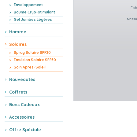
Enveloppement
Fich
Baume Cryo-stimulant
Messa
Gel Jambes Légères
Homme
Solaires
Spray Solaire SPF20
Emulsion Solaire SPF50
Soin Après-Soleil
Nouveautés
Coffrets
Bons Cadeaux
Accessoires
Offre Spéciale